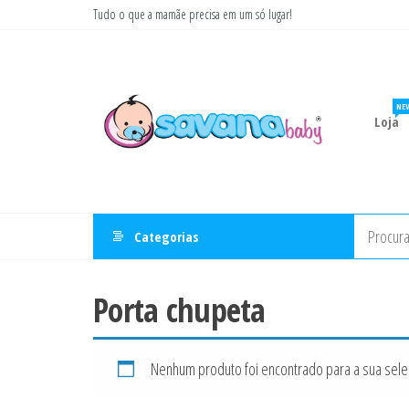
Pular
Tudo o que a mamãe precisa em um só lugar!
para
Savana
Moda
o
gestante
Baby
conteúdo
e
infantil
NE
Loja
Categorias
Porta chupeta
Nenhum produto foi encontrado para a sua sele