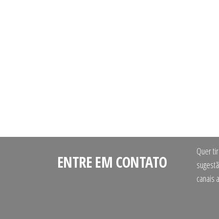
Quer ti
ENTRE EM CONTATO
sugestã
canais 