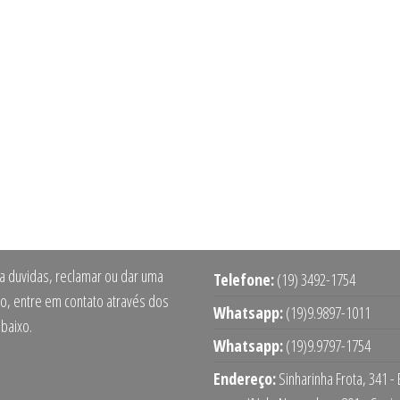
ra duvidas, reclamar ou dar uma
Telefone:
(19) 3492-1754
o, entre em contato através dos
Whatsapp:
(19)9.9897-1011
abaixo.
Whatsapp:
(19)9.9797-1754
Endereço:
Sinharinha Frota, 341 -