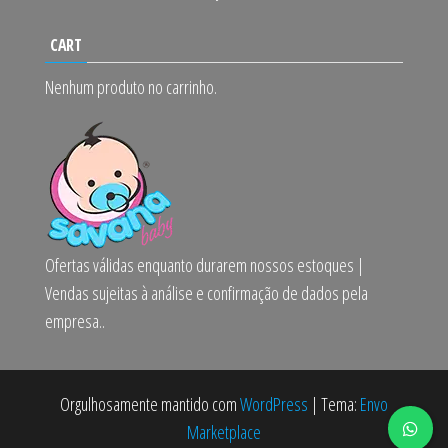
CART
Nenhum produto no carrinho.
Ofertas válidas enquanto durarem nossos estoques |
Vendas sujeitas à análise e confirmação de dados pela
empresa..
Orgulhosamente mantido com
WordPress
|
Tema:
Envo
Marketplace