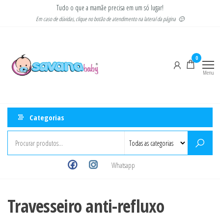
Pular
Tudo o que a mamãe precisa em um só lugar!
para
Em caso de dúvidas, clique no botão de atendimento na lateral da página 🙂
o
Savana
Moda
conteúdo
gestante
Baby
e
0
infantil
Menu
Categorias
Whatsapp
Travesseiro anti-refluxo