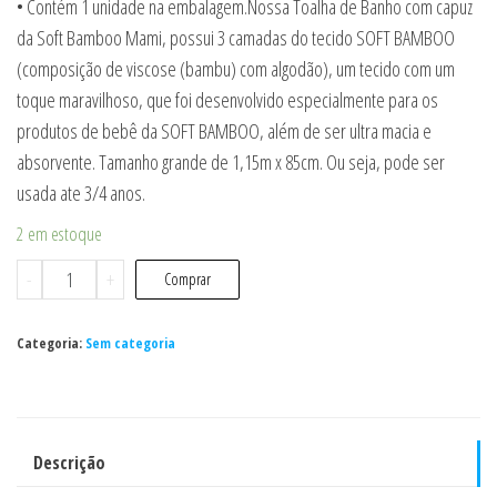
• Contém 1 unidade na embalagem.Nossa Toalha de Banho com capuz
da Soft Bamboo Mami, possui 3 camadas do tecido SOFT BAMBOO
(composição de viscose (bambu) com algodão), um tecido com um
toque maravilhoso, que foi desenvolvido especialmente para os
produtos de bebê da SOFT BAMBOO, além de ser ultra macia e
absorvente. Tamanho grande de 1,15m x 85cm. Ou seja, pode ser
usada ate 3/4 anos.
2 em estoque
Toalha
-
+
Comprar
De
Banho
Categoria:
Sem categoria
Soft
Bamboo
Mami
Com
Descrição
Capuz