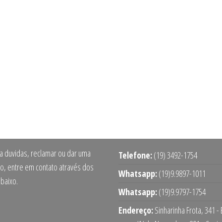
ra duvidas, reclamar ou dar uma
Telefone:
(19) 3492-1754
o, entre em contato através dos
Whatsapp:
(19)9.9897-1011
abaixo.
Whatsapp:
(19)9.9797-1754
Endereço:
Sinharinha Frota, 341 -