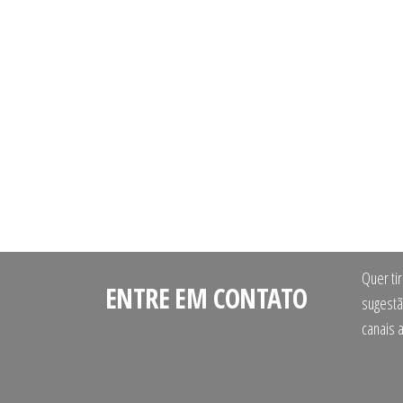
Quer ti
ENTRE EM CONTATO
sugestã
canais 