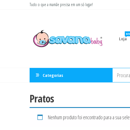
Pular
Tudo o que a mamãe precisa em um só lugar!
para
Savana
Moda
o
gestante
Baby
conteúdo
e
infantil
NE
Loja
Categorias
Pratos
Nenhum produto foi encontrado para a sua sele