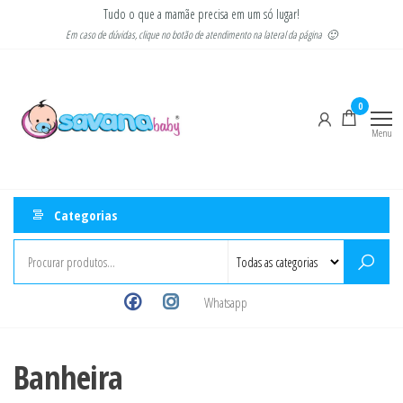
Pular
Tudo o que a mamãe precisa em um só lugar!
para
Em caso de dúvidas, clique no botão de atendimento na lateral da página 🙂
o
Savana
Moda
conteúdo
gestante
Baby
e
0
infantil
Menu
Categorias
Whatsapp
Banheira