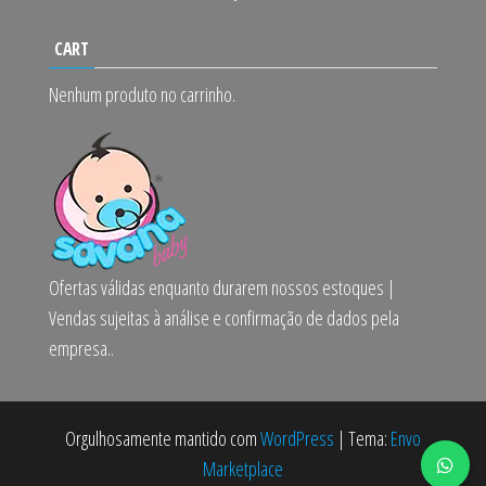
CART
Nenhum produto no carrinho.
Ofertas válidas enquanto durarem nossos estoques |
Vendas sujeitas à análise e confirmação de dados pela
empresa..
Orgulhosamente mantido com
WordPress
|
Tema:
Envo
Marketplace