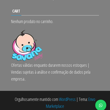
CART
Nenhum produto no carrinho.
Ofertas válidas enquanto durarem nossos estoques |
Vendas sujeitas à análise e confirmação de dados pela
empresa..
Orgulhosamente mantido com
WordPress
|
Tema:
Envo
Marketplace