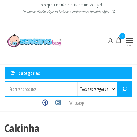
Pular
Tudo o que a mamãe precisa em um só lugar!
para
Em caso de dúvidas, clique no botão de atendimento na lateral da página 🙂
o
Savana
Moda
conteúdo
gestante
Baby
e
0
infantil
Menu
Categorias
Whatsapp
Calcinha