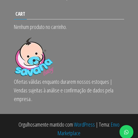
CART
Nenhum produto no carrinho.
Ofertas válidas enquanto durarem nossos estoques |
Vendas sujeitas à análise e confirmação de dados pela
empresa..
Orgulhosamente mantido com
WordPress
|
Tema:
Envo
Marketplace