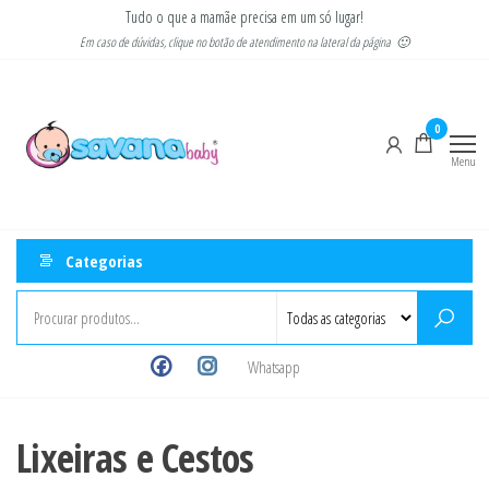
Pular
Tudo o que a mamãe precisa em um só lugar!
para
Em caso de dúvidas, clique no botão de atendimento na lateral da página 🙂
o
Savana
Moda
conteúdo
gestante
Baby
e
0
infantil
Menu
Categorias
Whatsapp
Lixeiras e Cestos