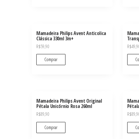
Mamadeira Philips Avent Anticolica
Mamad
Clássica 330ml 3m+
Transp
R$
59,90
R$
49,9
Comprar
Co
Mamadeira Philips Avent Original
Mamad
Pétala Unicórnio Rosa 260ml
Pétal
R$
89,90
R$
89,9
Comprar
Co