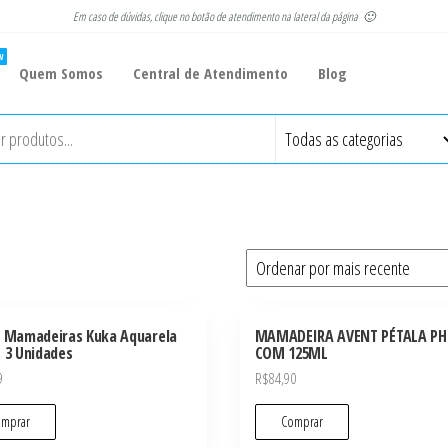
Em caso de dúvidas, clique no botão de atendimento na lateral da página 🙂
W
Quem Somos
Central de Atendimento
Blog
e Mamadeiras Kuka Aquarela
MAMADEIRA AVENT PÉTALA PH
– 3 Unidades
COM 125ML
9
R$
84,90
mprar
Comprar