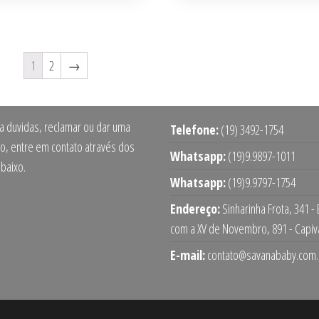
1
2
→
ra duvidas, reclamar ou dar uma
Telefone:
(19) 3492-1754
o, entre em contato através dos
Whatsapp:
(19)9.9897-1011
abaixo.
Whatsapp:
(19)9.9797-1754
Endereço:
Sinharinha Frota, 341 -
com a XV de Novembro, 891 - Capiv
E-mail:
contato@savanababy.com.