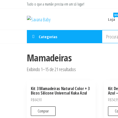
Pular
Tudo o que a mamãe precisa em um só lugar!
para
NE
Savana
o
Moda
Loja
gestante
Baby
conteúdo
e
infantil
Categorias
Mamadeiras
Exibindo 1–15 de 21 resultados
Kit 3 Mamadeiras Natural Color + 3
Kit D
Bicos Silicone Universal Kuka Azul
Azul 
R$
64,90
R$
54,9
Comprar
Co