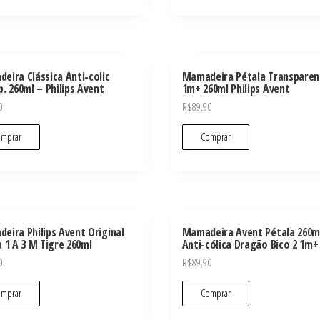
eira Clássica Anti-colic
Mamadeira Pétala Transparen
. 260ml – Philips Avent
1m+ 260ml Philips Avent
0
R$
89,90
mprar
Comprar
eira Philips Avent Original
Mamadeira Avent Pétala 260m
a 1 A 3 M Tigre 260ml
Anti-cólica Dragão Bico 2 1m+
0
R$
89,90
mprar
Comprar