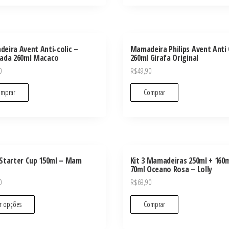
eira Avent Anti-colic –
Mamadeira Philips Avent Anti 
ada 260ml Macaco
260ml Girafa Original
0
R$
49,90
mprar
Comprar
Starter Cup 150ml – Mam
Kit 3 Mamadeiras 250ml + 160m
70ml Oceano Rosa – Lolly
0
R$
69,90
r opções
Comprar