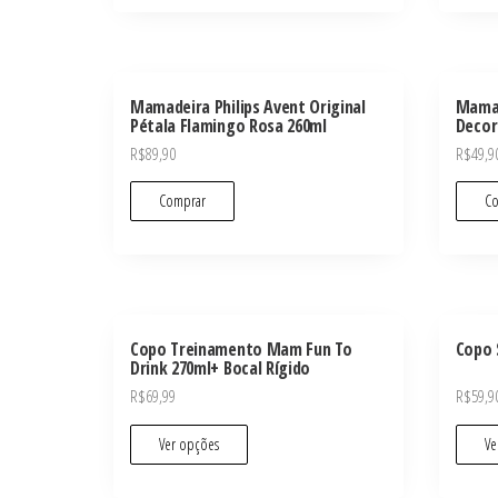
Mamadeira Philips Avent Original
Mamad
Pétala Flamingo Rosa 260ml
Decor
R$
89,90
R$
49,9
Comprar
Co
Copo Treinamento Mam Fun To
Copo 
Drink 270ml+ Bocal Rígido
R$
69,99
R$
59,9
Ver opções
Ve