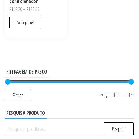
Condicionador
R$
12,20
–
R$
25,40
Ver opções
FILTRAGEM DE PREÇO
Preço:
R$10
—
R$30
Filtrar
PESQUISA PRODUTO
Pesquisar
Pesquisar
por: