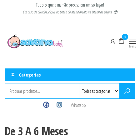
Pular
Tudo o que a mamãe precisa em um só lugar!
para
Em caso de dúvidas, clique no botão de atendimento na lateral da página 🙂
o
Savana
Moda
conteúdo
gestante
Baby
e
0
infantil
Menu
Categorias
Whatsapp
De 3 A 6 Meses