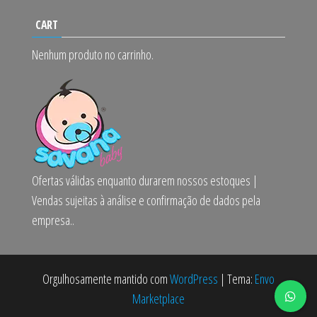
CART
Nenhum produto no carrinho.
Ofertas válidas enquanto durarem nossos estoques |
Vendas sujeitas à análise e confirmação de dados pela
empresa..
Orgulhosamente mantido com
WordPress
|
Tema:
Envo
Marketplace