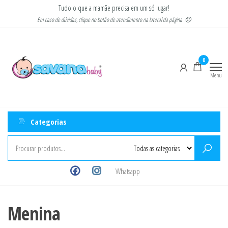
Pular
Tudo o que a mamãe precisa em um só lugar!
para
Em caso de dúvidas, clique no botão de atendimento na lateral da página 🙂
o
Savana
Moda
conteúdo
gestante
Baby
e
0
infantil
Menu
Categorias
Whatsapp
Menina