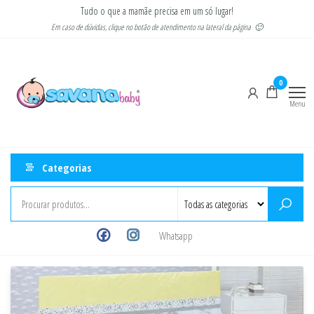
Pular
Tudo o que a mamãe precisa em um só lugar!
para
Em caso de dúvidas, clique no botão de atendimento na lateral da página 🙂
o
Savana
Moda
conteúdo
gestante
Baby
e
0
infantil
Menu
Categorias
Whatsapp