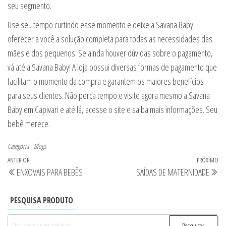
seu segmento.
Use seu tempo curtindo esse momento e deixe a Savana Baby
oferecer a você a solução completa para todas as necessidades das
mães e dos pequenos. Se ainda houver dúvidas sobre o pagamento,
vá até a Savana Baby! A loja possui diversas formas de pagamento que
facilitam o momento da compra e garantem os maiores benefícios
para seus clientes. Não perca tempo e visite agora mesmo a Savana
Baby em Capivari e até lá, acesse o site e saiba mais informações. Seu
bebê merece.
Categoria
Blogs
Navegação
Post
ANTERIOR
PRÓXIMO
Pr
ENXOVAIS PARA BEBÊS
SAÍDAS DE MATERNIDADE
de
anterior
po
Post
PESQUISA PRODUTO
Pesquisar
Pesquisar