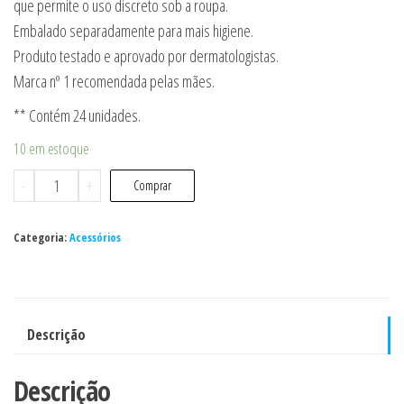
que permite o uso discreto sob a roupa.
Embalado separadamente para mais higiene.
Produto testado e aprovado por dermatologistas.
Marca nº 1 recomendada pelas mães.
** Contém 24 unidades.
10 em estoque
Absorventes
-
+
Comprar
Para
Seios
Categoria:
Acessórios
Ultra
Confort
C/24
Unidades
Descrição
Avent
quantidade
Descrição