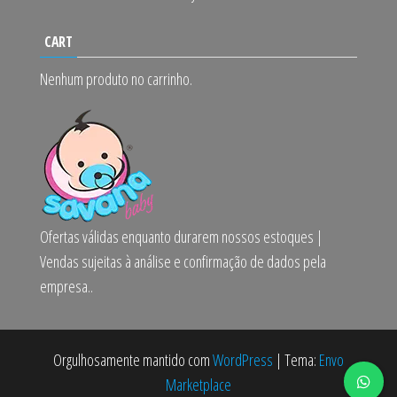
CART
Nenhum produto no carrinho.
Ofertas válidas enquanto durarem nossos estoques |
Vendas sujeitas à análise e confirmação de dados pela
empresa..
Orgulhosamente mantido com
WordPress
|
Tema:
Envo
Marketplace