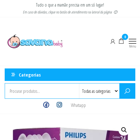
Pular
Tudo o que a mamãe precisa em um só lugar!
para
Em caso de dúvidas, clique no botão de atendimento na lateral da página 🙂
o
Savana
Moda
conteúdo
gestante
Baby
e
0
infantil
Menu
Categorias
Whatsapp