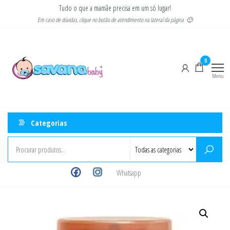
Pular
Tudo o que a mamãe precisa em um só lugar!
para
Em caso de dúvidas, clique no botão de atendimento na lateral da página 🙂
o
Savana
Moda
conteúdo
gestante
Baby
e
0
infantil
Menu
Categorias
Whatsapp