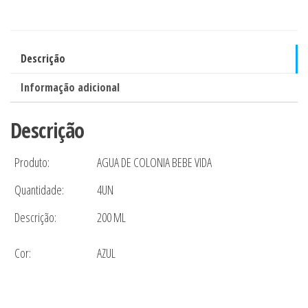
Vida
200ml
Favorito
Descrição
quantidade
Informação adicional
Descrição
Produto:
AGUA DE COLONIA BEBE VIDA
Quantidade:
4UN
Descrição:
200 ML
Cor:
AZUL