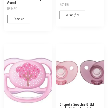
Avent
R$
14,99
R$
34,90
Ver opções
Comprar
Chupeta Soothie 0-6M