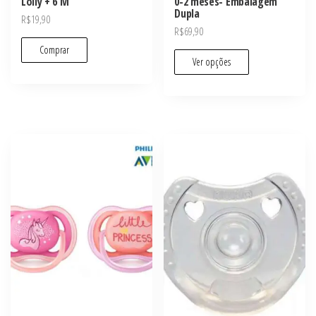
Lolly + 6 M
0-2 meses- Embalagem
Dupla
R$
19,90
R$
69,90
Comprar
Ver opções