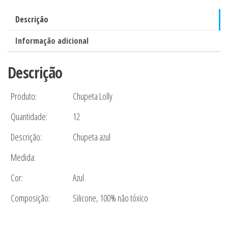
Lolly
quantidade
Descrição
Informação adicional
Descrição
Produto:
Chupeta Lolly
Quantidade:
12
Descrição:
Chupeta azul
Medida:
Cor:
Azul
Composição:
Silicone, 100% não tóxico