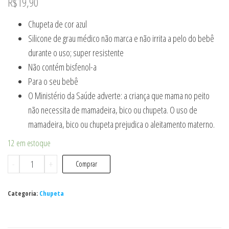
R$
19,90
Chupeta de cor azul
Silicone de grau médico não marca e não irrita a pelo do bebê
durante o uso; super resistente
Não contém bisfenol-a
Para o seu bebê
O Ministério da Saúde adverte: a criança que mama no peito
não necessita de mamadeira, bico ou chupeta. O uso de
mamadeira, bico ou chupeta prejudica o aleitamento materno.
12 em estoque
Chupeta
-
+
Comprar
Azul
+
Categoria:
Chupeta
6M
-