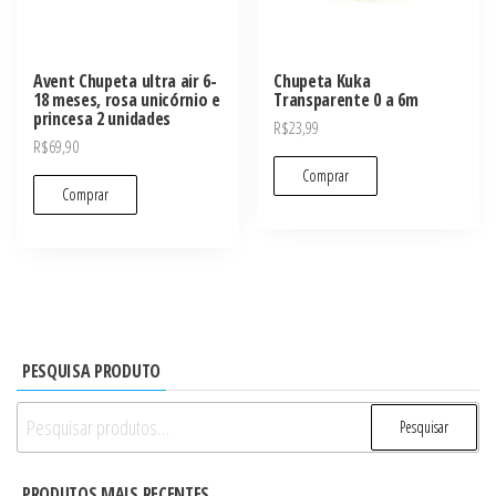
Avent Chupeta ultra air 6-
Chupeta Kuka
18 meses, rosa unicórnio e
Transparente 0 a 6m
princesa 2 unidades
R$
23,99
R$
69,90
Comprar
Comprar
PESQUISA PRODUTO
Pesquisar
Pesquisar
por:
PRODUTOS MAIS RECENTES