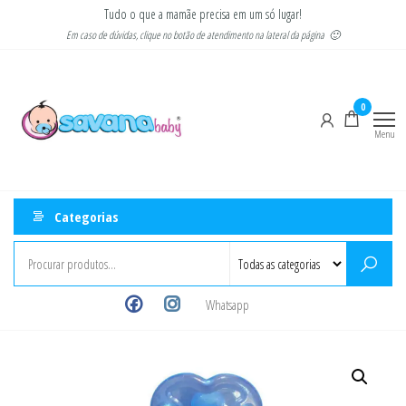
Pular
Tudo o que a mamãe precisa em um só lugar!
para
Em caso de dúvidas, clique no botão de atendimento na lateral da página 🙂
o
Savana
Moda
conteúdo
gestante
Baby
e
0
infantil
Menu
Categorias
Whatsapp