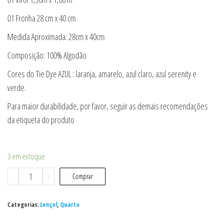
01 Fronha 28 cm x 40 cm
Medida Aproximada: 28cm x 40cm
Composição: 100% Algodão
Cores do Tie Dye AZUL : laranja, amarelo, azul claro, azul serenity e
verde.
Para maior durabilidade, por favor, seguir as demais recomendações
da etiqueta do produto
3 em estoque
Jogo
-
+
Comprar
berço
3
Categorias:
Lençol
,
Quarto
peças