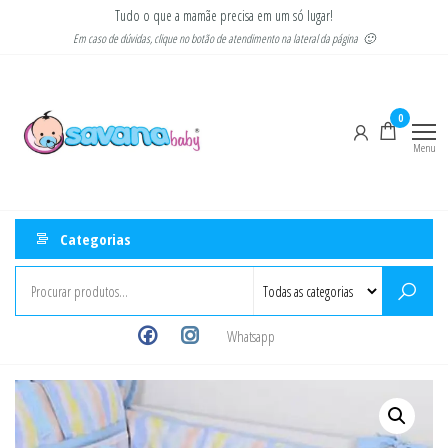
Pular
Tudo o que a mamãe precisa em um só lugar!
para
Em caso de dúvidas, clique no botão de atendimento na lateral da página 🙂
o
Savana
Moda
conteúdo
gestante
Baby
e
0
infantil
Menu
Categorias
Whatsapp