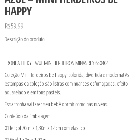
HAPPY
R$
59,99
Descrição do produto:
FRONHA TIE DYE AZUL MINI HERDEIROS MINASREY 650404
Coleção Mini Herdeiros Be Happy: colorida, divertida e moderna! As
estampas da coleção são listras com nuances esfumaçadas, efeito
aquarelado e em tons pasteis.
Essa fronha vai fazer seu bebê dormir como nas nuvens.
Conteúdo da Embalagem:
01 lençol 70cm x 1,30m x 12 cm com elastico
01 Virol 1,50m x 1,00 m