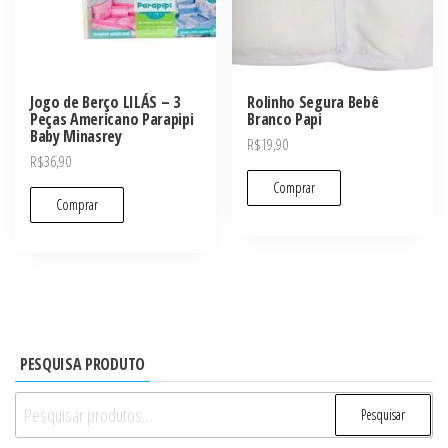
Jogo de Berço LILÁS – 3
Rolinho Segura Bebê
Peças Americano Parapipi
Branco Papi
Baby Minasrey
R$
19,90
R$
36,90
Comprar
Comprar
PESQUISA PRODUTO
Pesquisar
Pesquisar
por: