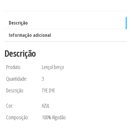
tye
dye
AZUL
Descrição
-
Informação adicional
MINI
HERDEIROS
Descrição
BE
HAPPY
Produto:
Lençol berço
quantidade
Quantidade:
3
Descrição:
TYE DYE
Cor:
AZUL
Composição:
100% Algodão