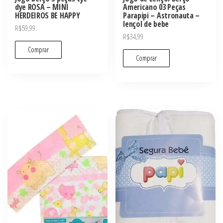
dye ROSA – MINI
Americano 03 Peças
HERDEIROS BE HAPPY
Parapipi – Astronauta –
lençol de bebe
R$
59,99
R$
34,99
Comprar
Comprar