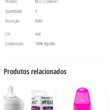
Produto:
Kit c/ 2 colheres
Kuka
Azul
Quantidade:
4
quantidade
Descrição:
KUKA
Cor:
azul
Composição:
100% Algodão
Produtos relacionados