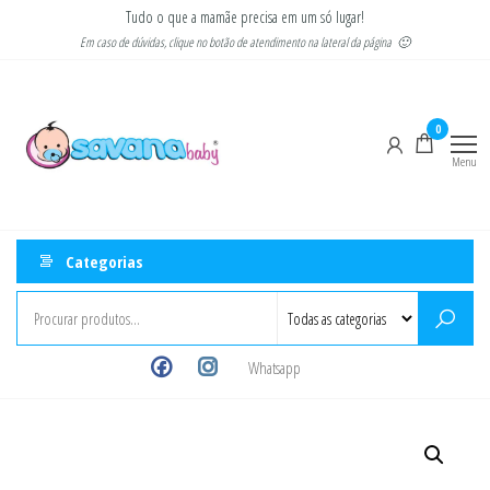
Pular
Tudo o que a mamãe precisa em um só lugar!
para
Em caso de dúvidas, clique no botão de atendimento na lateral da página 🙂
o
Savana
Moda
conteúdo
gestante
Baby
e
0
infantil
Menu
Categorias
Whatsapp