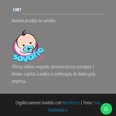
CART
Nenhum produto no carrinho.
Ofertas válidas enquanto durarem nossos estoques |
Vendas sujeitas à análise e confirmação de dados pela
empresa..
Orgulhosamente mantido com
WordPress
|
Tema:
Envo
Marketplace