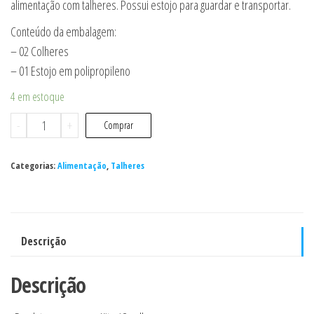
alimentação com talheres. Possui estojo para guardar e transportar.
Conteúdo da embalagem:
– 02 Colheres
– 01 Estojo em polipropileno
4 em estoque
Kit
-
+
Comprar
C/2
Colheres
Categorias:
Alimentação
,
Talheres
P/
Viagem
Talher
/
Descrição
Colher
De
Descrição
Bebe