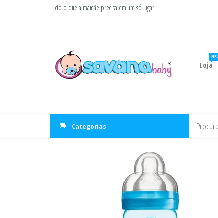
Pular
Tudo o que a mamãe precisa em um só lugar!
para
Savana
Moda
o
gestante
Baby
conteúdo
e
infantil
NE
Loja
Categorias