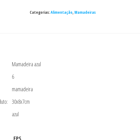
Fashion
Bottle/
Categorias:
Alimentação
,
Mamadeiras
Easy
Active
+4m
-
Azul
quantidade
Mamadeira azul
6
mamadeira
uto:
30x8x7cm
azul
EPS