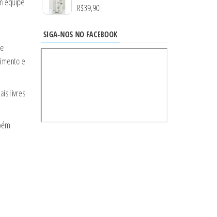
em equipe
R$
39,90
SIGA-NOS NO FACEBOOK
de
imento e
is livres
mbém