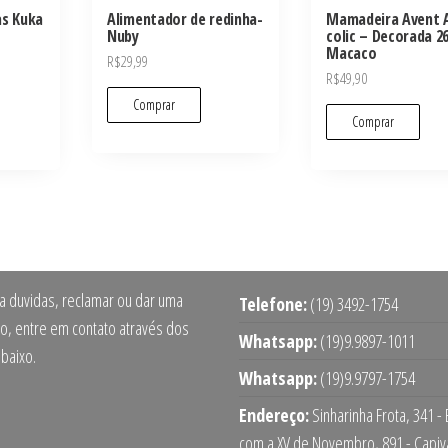
as Kuka
Alimentador de redinha-
Mamadeira Avent A
Nuby
colic – Decorada 2
Macaco
R$
29,99
R$
49,90
Comprar
Comprar
ra duvidas, reclamar ou dar uma
Telefone:
(19) 3492-1754
o, entre em contato através dos
Whatsapp:
(19)9.9897-1011
abaixo.
Whatsapp:
(19)9.9797-1754
Endereço:
Sinharinha Frota, 341 -
com a XV de Novembro, 891 - Capiv