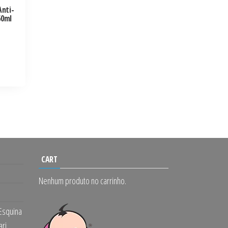
nti-
60ml
CART
Nenhum produto no carrinho.
 Esquina
ari