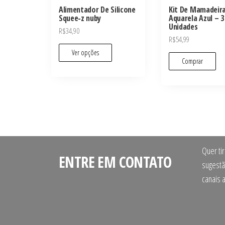
Alimentador De Silicone
Kit De Mamadeir
Squee-z nuby
Aquarela Azul – 3
Unidades
R$
34,90
R$
54,99
Ver opções
Comprar
Quer ti
ENTRE EM CONTATO
sugestã
canais 