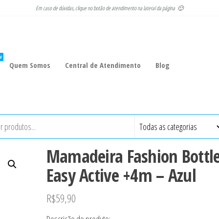
Em caso de dúvidas, clique no botão de atendimento na lateral da página 🙂
W
Quem Somos
Central de Atendimento
Blog
Mamadeira Fashion Bottl
Easy Active +4m – Azul
R$
59,90
Descrição do produto: