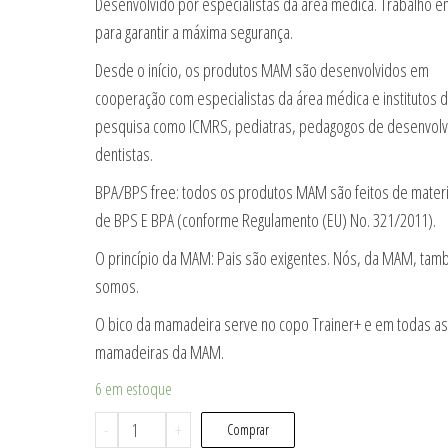
Desenvolvido por especialistas da área médica. Trabalho 
para garantir a máxima segurança.
Desde o início, os produtos MAM são desenvolvidos em
cooperação com especialistas da área médica e institutos 
pesquisa como ICMRS, pediatras, pedagogos de desenvolv
dentistas.
BPA/BPS free: todos os produtos MAM são feitos de materia
de BPS E BPA (conforme Regulamento (EU) No. 321/2011).
O princípio da MAM: Pais são exigentes. Nós, da MAM, ta
somos.
O bico da mamadeira serve no copo Trainer+ e em todas as
mamadeiras da MAM.
6 em estoque
Mamadeira
-
+
Comprar