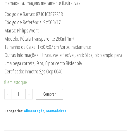
mamadeira. Imagens meramente ilustrativas.
Código de Barras: 8710103872238
Código de Referência: Scf033/17
Marca: Philips Avent
Modelo: Pétala Transparente 260ml 1m+
Tamanho da Caixa: 17x07x07 cm Aproximadamente
Outras Informações: Ultrasuave e flexível, anticólica, bico amplo para
uma pega correta, 9 oz, 0 por cento BisfenolA
Certificado: Inmetro Sgs Ocp 0040
8 em estoque
Mamadeira
-
+
Comprar
Pétala
Transparente
Categorias:
Alimentação
,
Mamadeiras
1m+
260ml