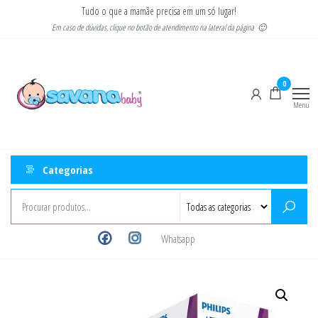
Pular
Tudo o que a mamãe precisa em um só lugar!
para
Em caso de dúvidas, clique no botão de atendimento na lateral da página 🙂
o
Savana
Moda
conteúdo
gestante
Baby
e
0
infantil
Menu
Categorias
Whatsapp