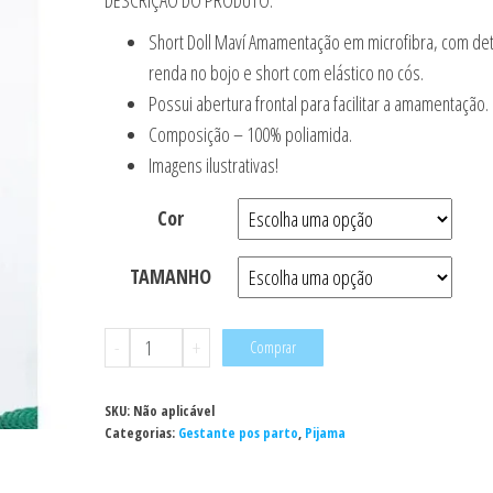
Short Doll Maví Amamentação em microfibra, com de
renda no bojo e short com elástico no cós.
Possui abertura frontal para facilitar a amamentação.
Composição – 100% poliamida.
Imagens ilustrativas!
Cor
TAMANHO
Pijama
-
+
Comprar
-
Short
SKU:
Não aplicável
Doll
Categorias:
Gestante pos parto
,
Pijama
Maví