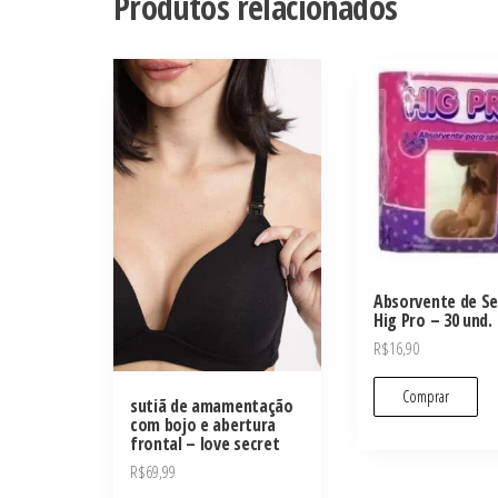
Produtos relacionados
Absorvente de Se
Hig Pro – 30 und.
R$
16,90
Comprar
sutiã de amamentação
com bojo e abertura
frontal – love secret
R$
69,99