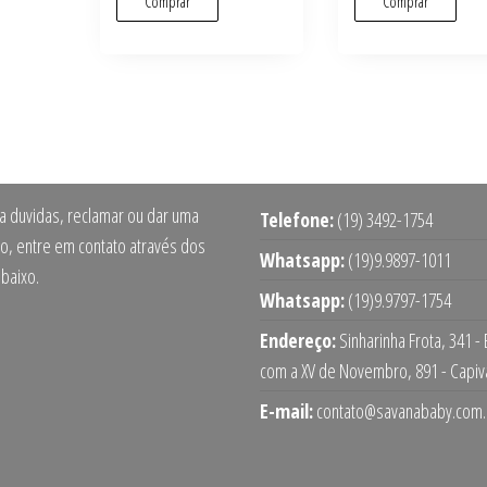
Comprar
Comprar
ra duvidas, reclamar ou dar uma
Telefone:
(19) 3492-1754
o, entre em contato através dos
Whatsapp:
(19)9.9897-1011
abaixo.
Whatsapp:
(19)9.9797-1754
Endereço:
Sinharinha Frota, 341 -
com a XV de Novembro, 891 - Capiv
E-mail:
contato@savanababy.com.