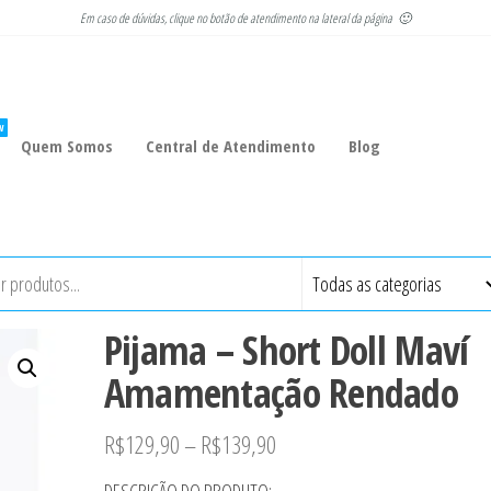
Em caso de dúvidas, clique no botão de atendimento na lateral da página 🙂
W
Quem Somos
Central de Atendimento
Blog
Pijama – Short Doll Maví
Amamentação Rendado
R$
129,90
–
R$
139,90
DESCRIÇÃO DO PRODUTO: