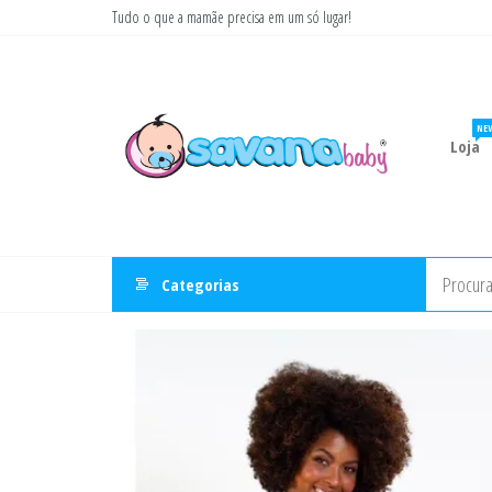
Pular
Tudo o que a mamãe precisa em um só lugar!
para
Savana
Moda
o
gestante
Baby
conteúdo
e
infantil
NE
Loja
Categorias