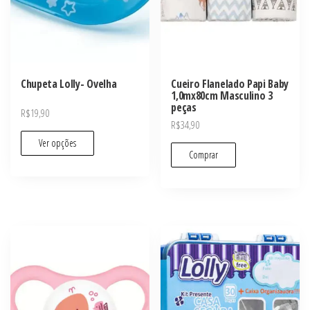
Chupeta Lolly- Ovelha
Cueiro Flanelado Papi Baby
1,0mx80cm Masculino 3
peças
R$
19,90
R$
34,90
Ver opções
Comprar