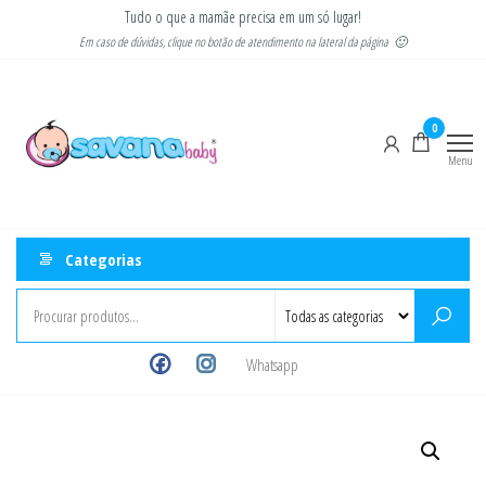
Pular
Tudo o que a mamãe precisa em um só lugar!
para
Em caso de dúvidas, clique no botão de atendimento na lateral da página 🙂
o
Savana
Moda
conteúdo
gestante
Baby
e
0
infantil
Menu
Categorias
Whatsapp