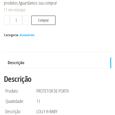
produtos Aguardamos sua compra!
11 em estoque
Protetor
-
+
Comprar
De
Porta
Categoria:
Acessórios
-
Lolly
quantidade
Descrição
Descrição
Produto:
PROTETOR DE PORTA
Quantidade:
11
Descrição:
LOLLY A=BABY