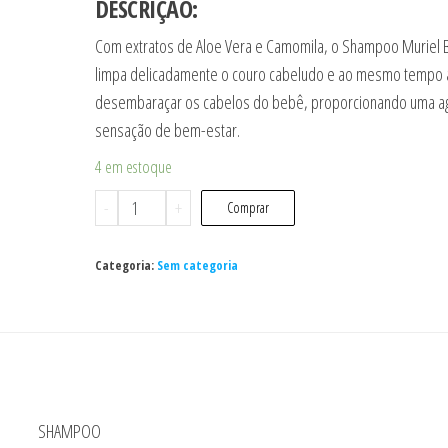
DESCRIÇÃO:
Com extratos de Aloe Vera e Camomila, o Shampoo Muriel 
limpa delicadamente o couro cabeludo e ao mesmo tempo 
desembaraçar os cabelos do bebê, proporcionando uma a
sensação de bem-estar.
4 em estoque
SHAMPOO
-
+
Comprar
SUAVE
MURIEL
Categoria:
Sem categoria
BABY
100
ML
MENINO
quantidade
SHAMPOO