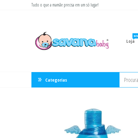
Pular
Tudo o que a mamãe precisa em um só lugar!
para
Savana
Moda
o
gestante
Baby
conteúdo
e
infantil
NE
Loja
Categorias