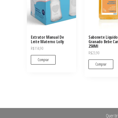
Extrator Manual De
Sabonete Liquido
Leite Materno Lolly
Granado Bebe Ca
250Ml
R$
114,90
R$
23,90
Comprar
Comprar
Quer ti