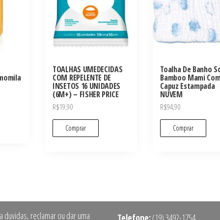
TOALHAS UMEDECIDAS
Toalha De Banho S
momila
COM REPELENTE DE
Bamboo Mami Co
INSETOS 16 UNIDADES
Capuz Estampada
(6M+) – FISHER PRICE
NUVEM
R$
19,90
R$
94,90
Comprar
Comprar
ra duvidas, reclamar ou dar uma
Telefone:
(19) 3492-1754