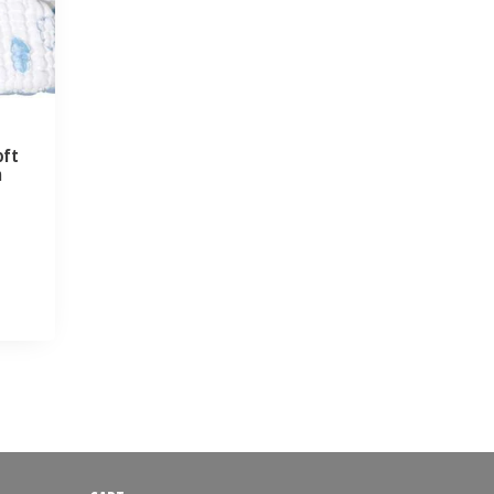
oft
m