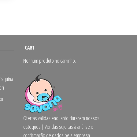
CART
Nenhum produto no carrinho.
 Esquina
ari
br
Ofertas válidas enquanto durarem nossos
estoques | Vendas sujeitas à análise e
confirmação de dados pela empresa..