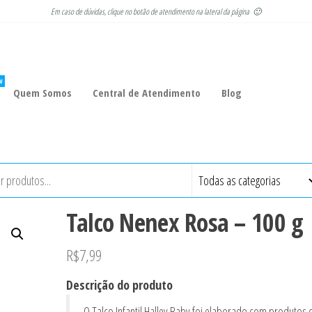
Em caso de dúvidas, clique no botão de atendimento na lateral da página 🙂
W
Quem Somos
Central de Atendimento
Blog
Talco Nenex Rosa – 100 g
R$
7,99
Descrição do produto
O Talco Infantil Halley Baby foi elaborado com produtos 