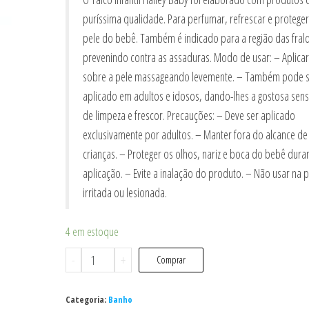
puríssima qualidade. Para perfumar, refrescar e proteger
pele do bebê. Também é indicado para a região das fral
prevenindo contra as assaduras. Modo de usar: – Aplicar
sobre a pele massageando levemente. – Também pode s
aplicado em adultos e idosos, dando-lhes a gostosa sen
de limpeza e frescor. Precauções: – Deve ser aplicado
exclusivamente por adultos. – Manter fora do alcance de
crianças. – Proteger os olhos, nariz e boca do bebê dura
aplicação. – Evite a inalação do produto. – Não usar na p
irritada ou lesionada.
4 em estoque
Talco
-
+
Comprar
Nenex
Rosa
Categoria:
Banho