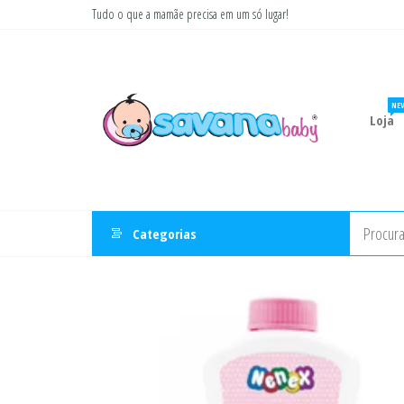
Pular
Tudo o que a mamãe precisa em um só lugar!
para
Savana
Moda
o
gestante
Baby
conteúdo
e
infantil
NE
Loja
Categorias