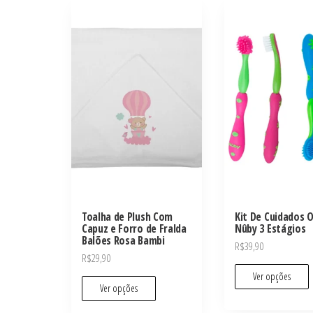
Toalha de Plush Com
Kit De Cuidados O
Capuz e Forro de Fralda
Nûby 3 Estágios
Balões Rosa Bambi
R$
39,90
R$
29,90
Ver opções
Ver opções