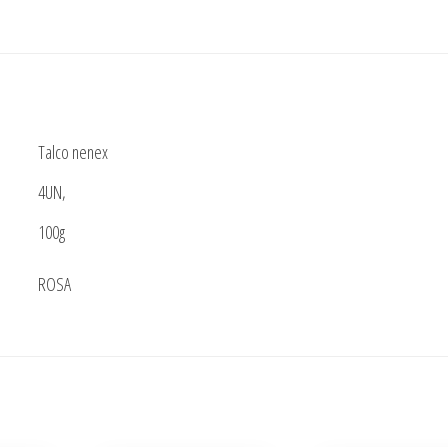
–
100
g
quantidade
Talco nenex
4UN,
100g
ROSA