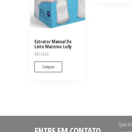
Extrator Manual De
Leite Materno Lolly
R$
114,90
Comprar
Quer ti
ENTRE EM CONTATO