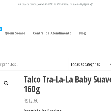
Em caso de dúvidas, clique no botão de atendimento na lateral da página 🙂
W
Quem Somos
Central de Atendimento
Blog
Talco Tra-La-La Baby Suav
160g
R$
12,60
Descrição Do Produto