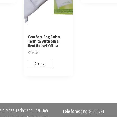
Comfort Bag Bolsa
Térmica Anticólica
Reutilizável Cólica
R$
39,99
Comprar
ra duvidas, reclamar ou dar uma
Telefone:
(19) 3492-1754