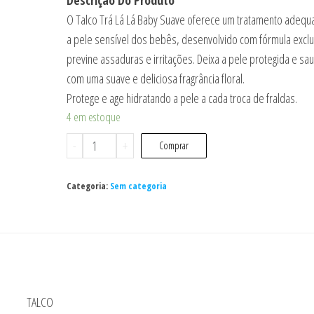
O Talco Trá Lá Lá Baby Suave oferece um tratamento adeq
a pele sensível dos bebês, desenvolvido com fórmula exclu
previne assaduras e irritações. Deixa a pele protegida e sa
com uma suave e deliciosa fragrância floral.
Protege e age hidratando a pele a cada troca de fraldas.
4 em estoque
Talco
-
+
Comprar
Tra-
La-
Categoria:
Sem categoria
La
Baby
Suave
160g
quantidade
TALCO