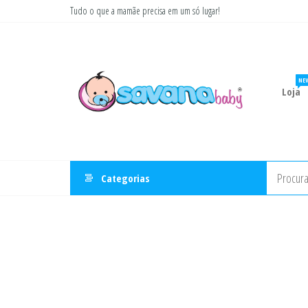
Pular
Tudo o que a mamãe precisa em um só lugar!
para
Savana
Moda
o
gestante
Baby
conteúdo
e
infantil
NE
Loja
Categorias