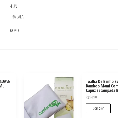
4 UN
TRA LALA
ROXO
SUAVE
Toalha De Banho S
 ML
Bamboo Mami Co
Capuz Estampada 
R$
94,90
Comprar