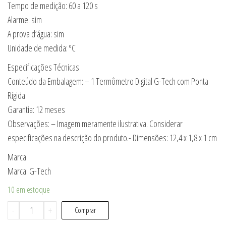
Tempo de medição: 60 a 120 s
Alarme: sim
A prova d’água: sim
Unidade de medida: ºC
Especificações Técnicas
Conteúdo da Embalagem: – 1 Termômetro Digital G-Tech com Ponta
Rígida
Garantia: 12 meses
Observações: – Imagem meramente ilustrativa. Considerar
especificações na descrição do produto.- Dimensões: 12,4 x 1,8 x 1 cm
Marca
Marca: G-Tech
10 em estoque
TERMÔMETRO
-
+
Comprar
DIGITAL