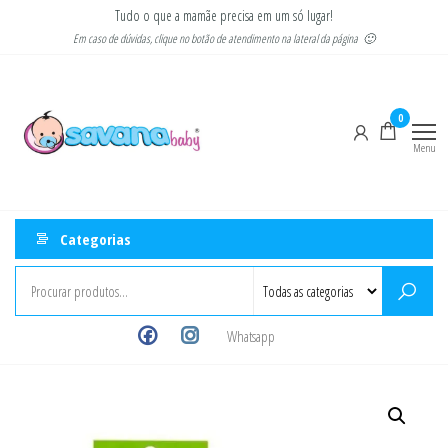
Pular
Tudo o que a mamãe precisa em um só lugar!
para
Em caso de dúvidas, clique no botão de atendimento na lateral da página 🙂
o
Savana
Moda
conteúdo
gestante
Baby
e
0
infantil
Menu
Categorias
Whatsapp