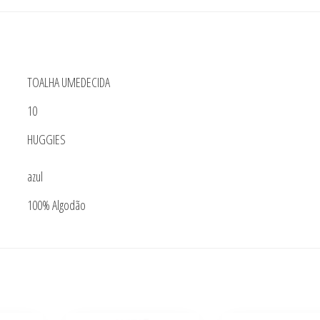
96
unidades
quantidade
TOALHA UMEDECIDA
10
HUGGIES
azul
100% Algodão