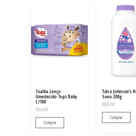
Toalha Lenço
Talco Johnson’s 
Umedecido Topz Baby
Sono 200g
C/100
R$
23,90
R$
14,99
Comprar
Comprar