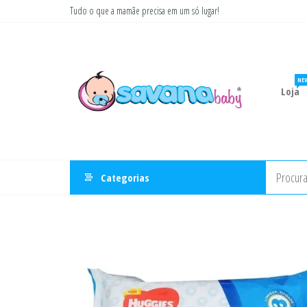
Pular
Tudo o que a mamãe precisa em um só lugar!
para
Savana
Moda
o
gestante
Baby
conteúdo
e
infantil
NE
Loja
Categorias