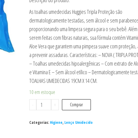
As toalhas umedecidas Huggies Tripla Proteção são
dermatologicamente testadas, sem álcool e sem parabeno
proporcionando uma limpeza segura para o seu bebê. Além
serem feitas com fibras naturais, sua fórmula contém Vitami
Aloe Vera que garantem uma pimpeza suave com proteção,
a prevenir assaduras. Características: – NOVA ( TRIPLA PRO
– Toalhas umedecidas hipoalergênicas – Com extrato de Al
e Vitamina E – Sem álcool etílico – Dermatologicamente tes
TOALHAS UMEDECIDAS 19CM X 14 CM.
10 em estoque
Toalha
-
+
Comprar
umedecida
Huggies
Categorias:
Higiene
,
Lenço Umidecido
Mônica
com