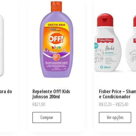
Hora do
Repelente Off! Kids
Fisher Price – Sh
Johnson 200ml
e Condicionador
R$
21,90
R$
12,20
–
R$
25,40
Comprar
Ver opções