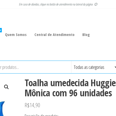
Em caso de dúvidas, clique no botão de atendimento na lateral da página 🙂
W
Quem Somos
Central de Atendimento
Blog
Toalha umedecida Huggie
Mônica com 96 unidades
R$
14,90
Descrição do produto: