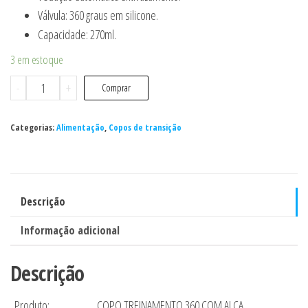
Válvula: 360 graus em silicone.
Capacidade: 270ml.
3 em estoque
Copo
-
+
Comprar
treinamento
360
Categorias:
Alimentação
,
Copos de transição
com
alça
buba
quantidade
Descrição
Informação adicional
Descrição
Produto:
COPO TREINAMENTO 360 COM ALÇA