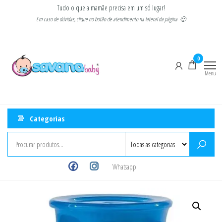
Pular
Tudo o que a mamãe precisa em um só lugar!
para
Em caso de dúvidas, clique no botão de atendimento na lateral da página 🙂
o
Savana
Moda
conteúdo
gestante
Baby
e
0
infantil
Menu
Categorias
Whatsapp