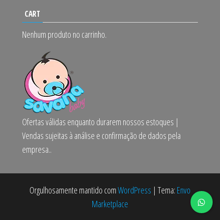
CART
Nenhum produto no carrinho.
Ofertas válidas enquanto durarem nossos estoques |
Vendas sujeitas à análise e confirmação de dados pela
empresa..
Orgulhosamente mantido com
WordPress
|
Tema:
Envo
Marketplace