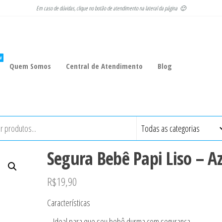
Em caso de dúvidas, clique no botão de atendimento na lateral da página 🙂
W
Quem Somos
Central de Atendimento
Blog
Segura Bebê Papi Liso – A
R$
19,90
Características
– Ideal para que seu bebê durma com segurança.