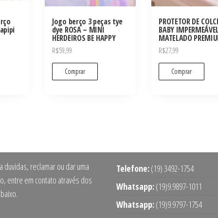
erço
Jogo berço 3 peças tye
PROTETOR DE COL
apipi
dye ROSA – MINI
BABY IMPERMEÁVE
HERDEIROS BE HAPPY
MATELADO PREMI
R$
59,99
R$
27,99
Comprar
Comprar
ra duvidas, reclamar ou dar uma
Telefone:
(19) 3492-1754
o, entre em contato através dos
Whatsapp:
(19)9.9897-1011
abaixo.
Whatsapp:
(19)9.9797-1754