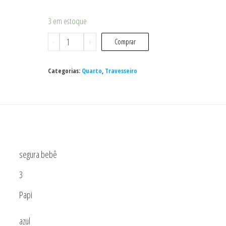
3 em estoque
Segura
-
+
Comprar
Bebê
Papi
Categorias:
Quarto
,
Travesseiro
Liso
-
Azul
quantidade
segura bebê
3
Papi
azul