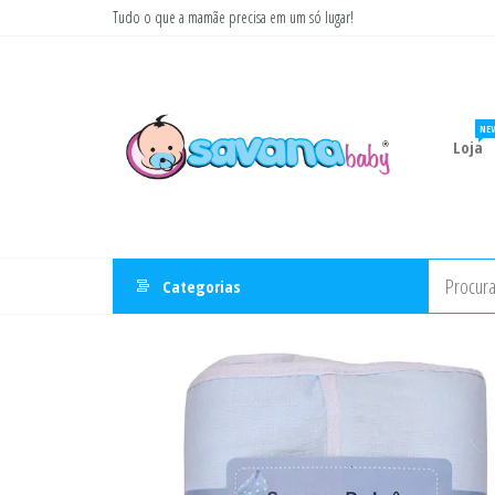
Pular
Tudo o que a mamãe precisa em um só lugar!
para
Savana
Moda
o
gestante
Baby
conteúdo
e
infantil
NE
Loja
Categorias