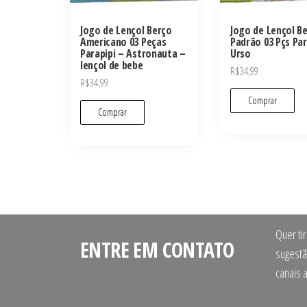
Jogo de Lençol Berço
Jogo de Lençol B
Americano 03 Peças
Padrão 03 Pçs Par
Parapipi – Astronauta –
Urso
lençol de bebe
R$
34,99
R$
34,99
Comprar
Comprar
Quer ti
ENTRE EM CONTATO
sugestã
canais 