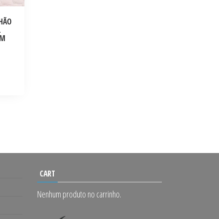
CHÃO
L
UM
CART
Nenhum produto no carrinho.