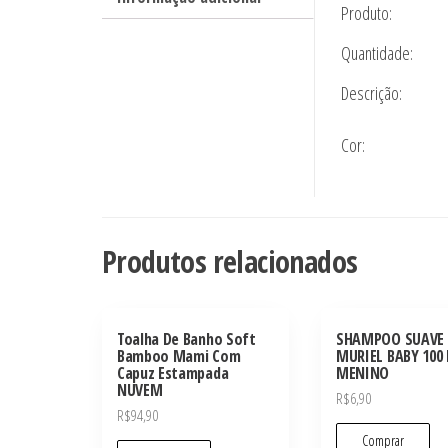
Produto:
Quantidade:
Descrição:
Cor:
Produtos relacionados
Toalha De Banho Soft
SHAMPOO SUAVE
Bamboo Mami Com
MURIEL BABY 100
Capuz Estampada
MENINO
NUVEM
R$
6,90
R$
94,90
Comprar