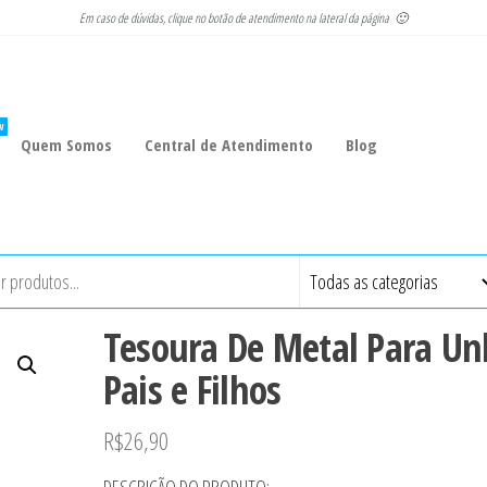
Em caso de dúvidas, clique no botão de atendimento na lateral da página 🙂
W
Quem Somos
Central de Atendimento
Blog
Tesoura De Metal Para Un
Pais e Filhos
R$
26,90
DESCRIÇÃO DO PRODUTO: