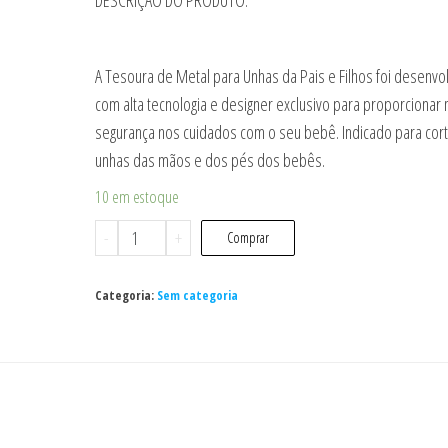
A Tesoura de Metal para Unhas da Pais e Filhos foi desenvo
com alta tecnologia e designer exclusivo para proporcionar 
segurança nos cuidados com o seu bebê. Indicado para cort
unhas das mãos e dos pés dos bebês.
10 em estoque
Tesoura
-
+
Comprar
De
Metal
Categoria:
Sem categoria
Para
Unhas
Pais
e
Filhos