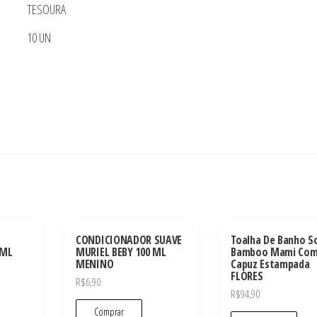
quantidade
TESOURA
10 UN
CONDICIONADOR SUAVE
Toalha De Banho S
 ML
MURIEL BEBY 100 ML
Bamboo Mami Co
MENINO
Capuz Estampada
FLORES
R$
6,90
R$
94,90
Comprar