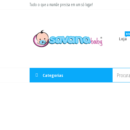
Pular
Tudo o que a mamãe precisa em um só lugar!
para
Savana
Moda
o
gestante
Baby
conteúdo
e
infantil
NE
Loja
Categorias