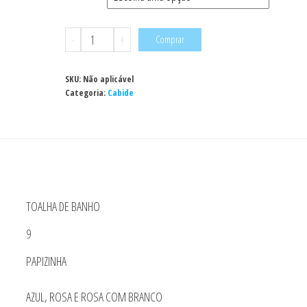
Toalha
-
+
Comprar
de
Banho
SKU:
Não aplicável
Felpuda
Categoria:
Cabide
Forro
de
Fralda
e
Capuz
TOALHA DE BANHO
Enxoval
Bebe
9
Papizinha
PAPIZINHA
quantidade
AZUL, ROSA E ROSA COM BRANCO