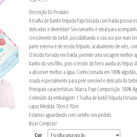
Descrição Do Produto:
A toalha de banho felpuda Papi forrada com fralda possui 
delicadas e divertidas! Seu tamanho é ideal para acompanh
crescimento do bebê, possibilitando o seu uso por mais t
parte externa é de tecido felpudo, acabamento de viés, com
O tecido forrado em fralda, permite uma secagem melhor a
banho do seu filho, pois o tecido do forro auxilia as felpas d
a absorver melhor a água. Confeccionada em 100% algodão, 
criada especialmente para pele sensível e delicada do beb
Principais características: Marca: Papi Composição: 100% Al
Conteúdo da embalagem: 1 Toalha de bebê felpuda forrad
capuz Medida: 70cm X 70cm
Estamos aguardando com carinho seu pedido.
Boas Compras!
Cor