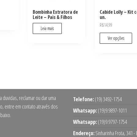
Bombinha Extratora de
Cabide Lolly – Kit 
Leite – Pais & Filhos
un.
R$
14,99
Leia mais
Ver opções
ra duvidas, reclamar ou dar uma
Telefone:
(19) 3492-1754
o, entre em contato através dos
Whatsapp:
(19)9.9897-1011
abaixo.
Whatsapp:
(19)9.9797-1754
Endereço:
Sinharinha Frota, 341 -