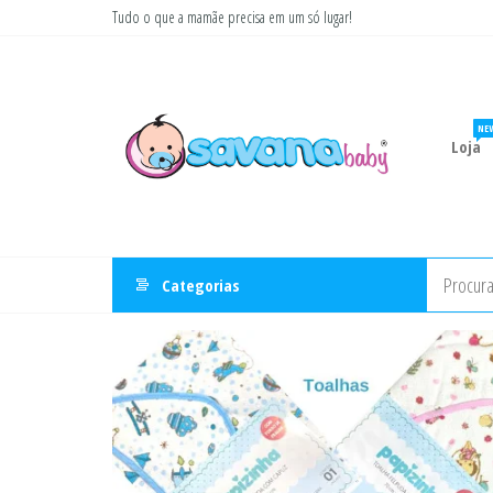
Pular
Tudo o que a mamãe precisa em um só lugar!
para
Savana
Moda
o
gestante
Baby
conteúdo
e
infantil
NE
Loja
Categorias