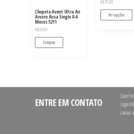
R$
79,90
Chupeta Avent Ultra Air
Ver opções
Arvore Rosa Single 0-6
Meses 5211
R$
34,90
Comprar
Quer ti
ENTRE EM CONTATO
sugestã
canais 