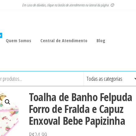
Em caso de dúvidas, clique no botão de atendimento na lateral da página 🙂
W
Quem Somos
Central de Atendimento
Blog
Toalha de Banho Felpuda
Forro de Fralda e Capuz
Enxoval Bebe Papizinha
R$
24,99