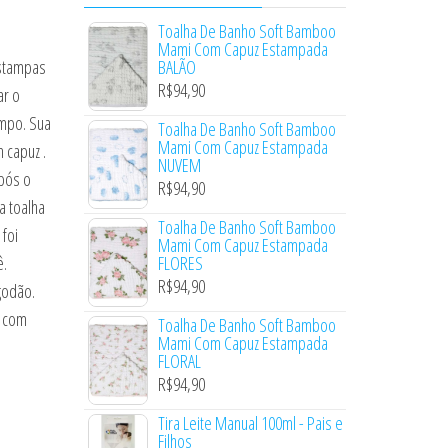
Toalha De Banho Soft Bamboo
Mami Com Capuz Estampada
estampas
BALÃO
R$
94,90
ar o
empo. Sua
Toalha De Banho Soft Bamboo
Mami Com Capuz Estampada
 capuz .
NUVEM
pós o
R$
94,90
a toalha
Toalha De Banho Soft Bamboo
foi
Mami Com Capuz Estampada
ê.
FLORES
R$
94,90
godão.
a com
Toalha De Banho Soft Bamboo
Mami Com Capuz Estampada
FLORAL
R$
94,90
Tira Leite Manual 100ml - Pais e
Filhos